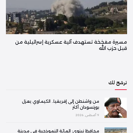
مسيرة مفخخة تستهدف آلية عسكرية إسرائيلية من
قبل حزب الله
نرشح لك
من واشنطن إلى إفريقيا.. الكيماوي يعزل
بورتسودان أكثر
9 أغسطس, 2026
محافظ نينوى: المائة النموذجية في مدينة