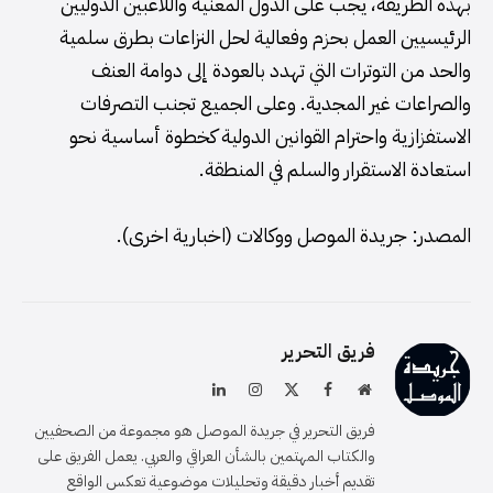
بهذه الطريقة، يجب على الدول المعنية واللاعبين الدوليين
الرئيسيين العمل بحزم وفعالية لحل النزاعات بطرق سلمية
والحد من التوترات التي تهدد بالعودة إلى دوامة العنف
والصراعات غير المجدية. وعلى الجميع تجنب التصرفات
الاستفزازية واحترام القوانين الدولية كخطوة أساسية نحو
استعادة الاستقرار والسلم في المنطقة.
المصدر: جريدة الموصل ووكالات (اخبارية اخرى).
فريق التحرير
موقع
فيسبوك
X
الانستغرام
لينكدإن
الويب
(Twitter)
فريق التحرير في جريدة الموصل هو مجموعة من الصحفيين
والكتاب المهتمين بالشأن العراقي والعربي. يعمل الفريق على
تقديم أخبار دقيقة وتحليلات موضوعية تعكس الواقع