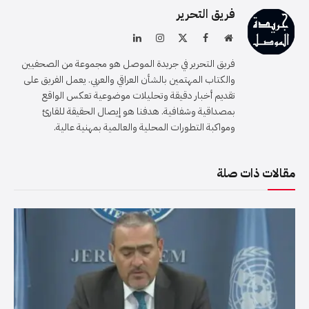
فريق التحرير
موقع
فيسبوك
X
الانستغرام
لينكدإن
الويب
(Twitter)
فريق التحرير في جريدة الموصل هو مجموعة من الصحفيين
والكتاب المهتمين بالشأن العراقي والعربي. يعمل الفريق على
تقديم أخبار دقيقة وتحليلات موضوعية تعكس الواقع
بمصداقية وشفافية. هدفنا هو إيصال الحقيقة للقارئ
ومواكبة التطورات المحلية والعالمية بمهنية عالية.
مقالات ذات صلة