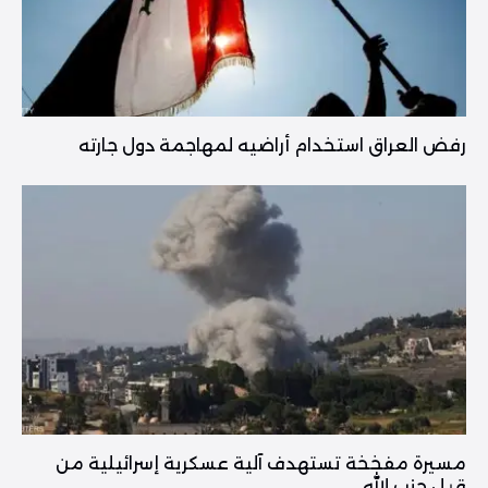
رفض العراق استخدام أراضيه لمهاجمة دول جارته
مسيرة مفخخة تستهدف آلية عسكرية إسرائيلية من
قبل حزب الله