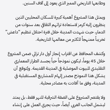
وطابعها التاريخي المميز الذي يعود إلى آلاف السنين.
ويمثل هذا المشروع أهمية كبيرة للسكان المحليين الذين
ينظرون إليه كرمز لاستعادة تراثهم الثقافي بعد سنوات من
الدمار، حيث شهدت المدينة خلال فترة احتلال تنظيم “داعش”
تخريباً ممنهجاً للكثير من معالمها التاريخية.
وكشف المحافظ عن اقتراب إنجاز أول دار تراثي ضمن المشروع
خلال 45 يوماً، ليكون نموذجاً حياً يجسد الطراز المعماري
التقليدي للبيوت الموصلية في المدينة القديمة. ويُتوقع أن
يشكل هذا النموذج مصدر إلهام للمشاريع المستقبلية في
المدينة، وفق ما أفادت به مصادر محلية.
ولا يقتصر المشروع على الضفة الشرقية للنهر فقط، بل يمتد
ليشمل الجانب الغربي أيضاً، حيث يجري العمل على إنشاء