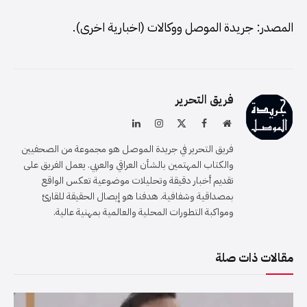
المصدر: جريدة الموصل ووكالات (اخبارية اخرى).
فريق التحرير
موقع
فيسبوك
X
الانستغرام
لينكدإن
الويب
(Twitter)
فريق التحرير في جريدة الموصل هو مجموعة من الصحفيين
والكتاب المهتمين بالشأن العراقي والعربي. يعمل الفريق على
تقديم أخبار دقيقة وتحليلات موضوعية تعكس الواقع
بمصداقية وشفافية. هدفنا هو إيصال الحقيقة للقارئ
ومواكبة التطورات المحلية والعالمية بمهنية عالية.
مقالات ذات صلة