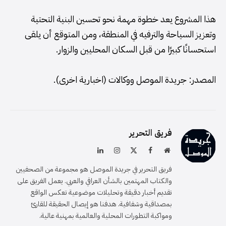
هذا المشروع يعد خطوة مهمة نحو تحسين البنية التحتية
وتعزيز السياحة والترفيه في المنطقة، ومن المتوقع أن يلقى
استحسانًا كبيرًا من قبل السكان المحليين والزوار.
المصدر: جريدة الموصل ووكالات (اخبارية اخرى).
فريق التحرير
موقع
فيسبوك
X
الانستغرام
لينكدإن
الويب
(Twitter)
فريق التحرير في جريدة الموصل هو مجموعة من الصحفيين
والكتاب المهتمين بالشأن العراقي والعربي. يعمل الفريق على
تقديم أخبار دقيقة وتحليلات موضوعية تعكس الواقع
بمصداقية وشفافية. هدفنا هو إيصال الحقيقة للقارئ
ومواكبة التطورات المحلية والعالمية بمهنية عالية.