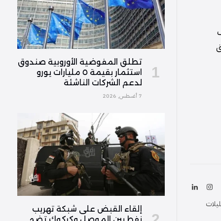
ف
ق
تطلق المفوضية الأوروبية صندوق
استثمار بقيمة ٥ مليارات يورو
لدعم الشركات الناشئة
7 أغسطس, 2026
ك
الانستغرام
لينكدإن
(Twitter
ليلات
إلقاء القبض على شبكة تهريب
نفط بين الموصل وكركوك تضم