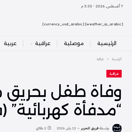
7 أغسطس, 2026 - 5:35 م
[weather_ip_arabic] [currency_usd_arabic]
الرئيسية
موصلية
عراقية
عربية
الرئيسية
عراقية
»
عراقية
وفاة طفل بحريق م
“مدفأة كهربائية” (
بواسطة
فريق التحرير
12 يناير, 2026
2 دقائق