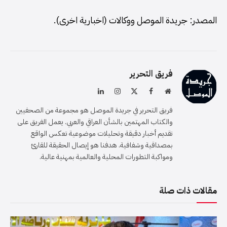
المصدر: جريدة الموصل ووكالات (اخبارية اخرى).
فريق التحرير
موقع
فيسبوك
X
الانستغرام
لينكدإن
الويب
(Twitter)
فريق التحرير في جريدة الموصل هو مجموعة من الصحفيين
والكتاب المهتمين بالشأن العراقي والعربي. يعمل الفريق على
تقديم أخبار دقيقة وتحليلات موضوعية تعكس الواقع
بمصداقية وشفافية. هدفنا هو إيصال الحقيقة للقارئ
ومواكبة التطورات المحلية والعالمية بمهنية عالية.
مقالات ذات صلة