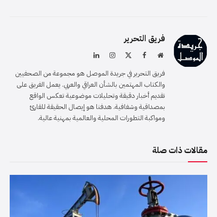
فريق التحرير
موقع
فيسبوك
X
الانستغرام
لينكدإن
الويب
(Twitter)
فريق التحرير في جريدة الموصل هو مجموعة من الصحفيين
والكتاب المهتمين بالشأن العراقي والعربي. يعمل الفريق على
تقديم أخبار دقيقة وتحليلات موضوعية تعكس الواقع
بمصداقية وشفافية. هدفنا هو إيصال الحقيقة للقارئ
ومواكبة التطورات المحلية والعالمية بمهنية عالية.
مقالات ذات صلة