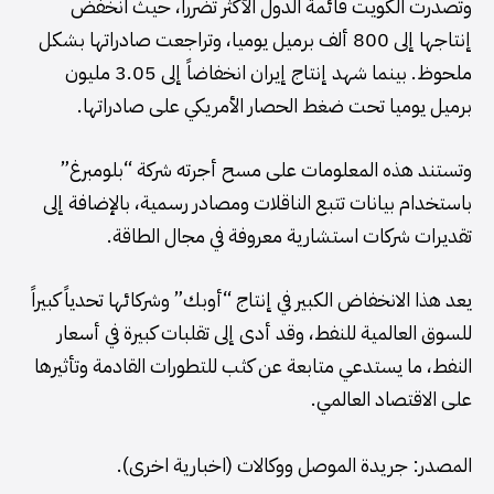
وتصدرت الكويت قائمة الدول الأكثر تضرراً، حيث انخفض
إنتاجها إلى 800 ألف برميل يوميا، وتراجعت صادراتها بشكل
ملحوظ. بينما شهد إنتاج إيران انخفاضاً إلى 3.05 مليون
برميل يوميا تحت ضغط الحصار الأمريكي على صادراتها.
وتستند هذه المعلومات على مسح أجرته شركة “بلومبرغ”
باستخدام بيانات تتبع الناقلات ومصادر رسمية، بالإضافة إلى
تقديرات شركات استشارية معروفة في مجال الطاقة.
يعد هذا الانخفاض الكبير في إنتاج “أوبك” وشركائها تحدياً كبيراً
للسوق العالمية للنفط، وقد أدى إلى تقلبات كبيرة في أسعار
النفط، ما يستدعي متابعة عن كثب للتطورات القادمة وتأثيرها
على الاقتصاد العالمي.
المصدر: جريدة الموصل ووكالات (اخبارية اخرى).