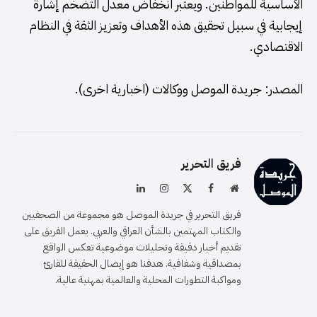
الأساسية للمواطنين. ويعتبر انخفاض معدل التضخم إشارة
إيجابية في سبيل تحقيق هذه الأهداف وتعزيز الثقة في النظام
الاقتصادي.
المصدر: جريدة الموصل ووكالات (اخبارية اخرى).
فريق التحرير
موقع
فيسبوك
X
الانستغرام
لينكدإن
الويب
(Twitter)
فريق التحرير في جريدة الموصل هو مجموعة من الصحفيين
والكتاب المهتمين بالشأن العراقي والعربي. يعمل الفريق على
تقديم أخبار دقيقة وتحليلات موضوعية تعكس الواقع
بمصداقية وشفافية. هدفنا هو إيصال الحقيقة للقارئ
ومواكبة التطورات المحلية والعالمية بمهنية عالية.