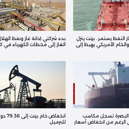
النفط يستمر.. برنت ينزل
بدء شركتي (دانة غاز ونفط الهلال
ولاراً والخام الأمريكي يهبط إلى
الغاز إلى محطات الكهرباء في 
 البصرة تسجل مكاسب
انخفاض خام برنت إلى
الرغم من انخفاض أسعار
للبرميل