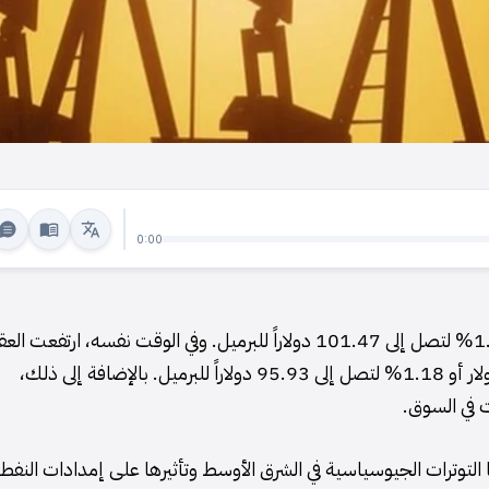
0:00
صعدت العقود الآجلة لخام برنت بقيمة 1.41 دولار أو 1.41% لتصل إلى 101.47 دولاراً للبرميل. وفي الوقت نفسه، ارتفعت
الآجلة لخام غرب تكساس الوسيط الأميركي بمقدار 1.12 دولار أو 1.18% لتصل إلى 95.93 دولاراً للبرميل. بالإضافة إلى ذلك،
ا التوترات الجيوسياسية في الشرق الأوسط وتأثيرها على إمدادات النفط