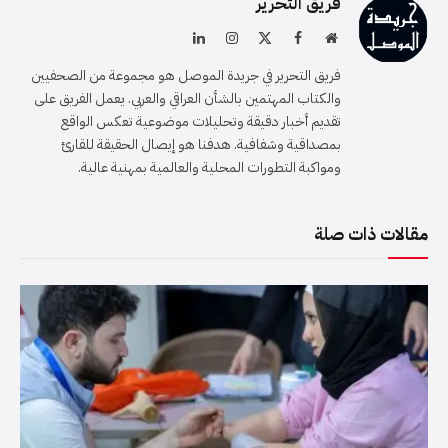
فريق التحرير
موقع
فيسبوك
X
الانستغرام
لينكدإن
الويب
(Twitter)
فريق التحرير في جريدة الموصل هو مجموعة من الصحفيين
والكتاب المهتمين بالشأن العراقي والعربي. يعمل الفريق على
تقديم أخبار دقيقة وتحليلات موضوعية تعكس الواقع
بمصداقية وشفافية. هدفنا هو إيصال الحقيقة للقارئ
ومواكبة التطورات المحلية والعالمية بمهنية عالية.
مقالات ذات صلة