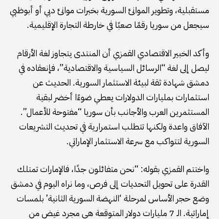
مستقبلية، وتطوير الموانئ السورية بخبرات موانئ دبي أو أبوظبي
سيجعل من سوريا رقمًا صعبًا في خارطة التجارة الإقليمية.
وأكد الخبير الاقتصادي القمزي أن المنتدى يتجاوز لغة الأرقام
ليصل إلى لغة “الرسائل السياسية والاقتصادية”، فإنعقاده في
دمشق شهادة ثقة لبيئة الاستثمار السورية. الحديث عن
استثمارات بمليارات الدولارات يعطي ضوءًا أخضر لبقية
المستثمرين العرب والأجانب بأن سوريا “مفتوحة للأعمال”.
الآفاق واعدة ولكنها تتطلب استمرارية في تحديث التشريعات
السورية لتتواكب مع سرعة الاستثمار الإماراتي.
واختتم القمزي بقوله: “نحن متفائلون جدًا، فالإمارات تمتلك
القدرة على تحويل التحديات إلى فرص، وما نراه اليوم في دمشق
وضع حجر الأساس لمرحلة ‘النهضة السورية الثانية’ بلمسات
إماراتية. الـ 7 مليارات دولار المتوقعة هي مجرد غيض من