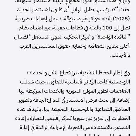
وبرز في هذا السياق الدور المحوري لهيئة الاستثمار السورية،
حيث أكد رئيسها طلال الهلالي أن قانون الاستثمار الجديد
(2025) يقدم حوافز غير مسبوقة، تشمل إعفاءات ضريبية
تصل إلى 100 بالمئة في قطاعات معينة، مع اعتماد نظام
“النافذة الواحدة” و”مركز التحكيم الدولي المستقل” لضمان
أعلى معايير الشفافية وحماية حقوق المستثمرين العرب
والأجانب.
وفي إطار الخطط التنفيذية، برز قطاع النقل والخدمات
اللوجستية كأحد الركائز الأساسية للتعاون، حيث شملت
التفاهمات تطوير الموانئ السورية والخدمات المرتبطة بها،
إضافة إلى بحث فرص الاستثمار في الموانئ الجافة وتطوير
المناطق الصناعية واللوجستية المحيطة بها. وتهدف هذه
الخطوات إلى تعزيز دور سوريا كمركز إقليمي للتجارة وإعادة
التصدير، بالاستفادة من التجربة الإماراتية الرائدة في إدارة