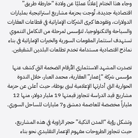
وجاء هذا الختام إعلانًا عمليًا عن ولادة “خارطة طريق”
اقتصادية جديدة، تُوجت بحزمة مشاريع استراتيجية بمليارات
الدولارات، وتقودها كبرى الشركات الإماراتية في قطاعات العقارات
والسياحة والتكنولوجيا، لتؤسس لمرحلة من التكامل التنموي
تستهدف استثمار المقومات السورية والخبرات الإماراتية في بناء
نماذج اقتصادية مستدامة تخدم تطلعات البلدين الشقيقين.
تصدرت المشهد الاستثماري الأرقام الضخمة التي كشف عنها
مؤسس شركة “إعمار” العقارية، محمد العبار، خلال الندوة
الحوارية التي أدارتها الإعلامية لبنى بوظة، حيث أعلن عن حزمة
مشاريع قيد الدراسة تتجاوز قيمتها 19 مليار دولار، منها 12
ملياراً مخصصة للعاصمة دمشق و7 مليارات للساحل السوري.
وتشكل رؤية “المدن الذكية” حجر الزاوية في هذه المشاريع،
حيث تتجاوز الطروحات مفهوم الإعمار التقليدي نحو بناء