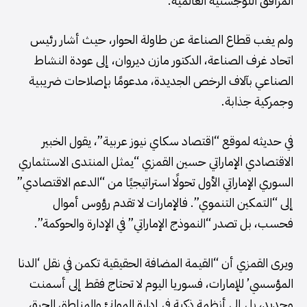
المرافق اللوجستية العالمية.
ولم يغب قطاع الصناعة عن طاولة الحوار، حيث أشار رئيس
اتحاد غرف الصناعة، الدكتور مازن ديروان، إلى عودة النشاط
الصناعي بآلاف الرخص الجديدة، مدعومًا بإصلاحات ضريبية
وجمركية جذابة.
في حديثه لموقع “اقتصاد سكاي نيوز عربية”، يقول الخبير
الاقتصادي الإماراتي حسين القمزي “يمثل المنتدى الاستثماري
السوري الإماراتي الأول تحولًا استراتيجيًا من “الدعم الاقتصادي”
إلى “التمكين التنموي”. فالإمارات لا تقدم رؤوس أموال
فحسب، بل تصدر “النموذج الإماراتي” في الإدارة والحوكمة”.
ويرى القمزي أن “القيمة المضافة الحقيقية تكمن في نقل ‘الدنا
المؤسسي’ للإمارات، فسوريا اليوم لا تحتاج فقط إلى أسمنت
وحديد، بل إلى أنظمة ذكية في إدارة الموانئ والمناطق الحرة،