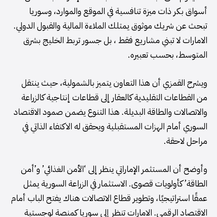
أسواق بكر ذات ميزة تنافسية في الموقع والموارد، وسوريا
تبحث عن شريك موثوق يمتلك الملاءة المالية والقبول الدولي.
الامارات لا تبني مشاريع فقط ، بل جسور تربط الخليج بشرق
المتوسط، بحسب تعبيره.
ويشرح القمزي أن هذا التعاون يتميز بالشمولية، حيث ينتقل
من القطاعات التقليدية كالعقار إلى قطاعات إنتاجية كالزراعة
والاتصالات والطاقة البديلة. هذا التنوع يضمن صمود الاقتصاد
السوري أمام الهزات المستقبلية ويحقق له الاكتفاء الذاتي في
مراحل لاحقة.
وأوضح أن المستثمر الإماراتي ينظر إلى ‘الأمن الغذائي’ و’أمن
الطاقة’ كأولويات قصوى. الاستثمار في الزراعة السورية يمثل
عمقًا استراتيجيًا، وتطوير قطاع الاتصالات هناك يفتح الباب أمام
الاقتصاد الرقمي. الامارات تنظر إلى سوريا كمنصة لوجستية