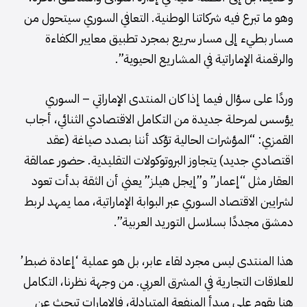
وهو ما تبرع فيه شركاتنا الوطنية. التعافي السوري سيتحول من
مسار بطيء إلى مسار سريع بمجرد تطبيق معايير الكفاءة
والرقمنة الإماراتية في المشاريع الحيوية”.
وردًا على سؤال فيما إذا كان المنتدى الإماراتي – السوري
يؤسس لمرحلة جديدة من التكامل الاقتصادي الثنائي، أجاب
القمزي: “المؤشرات الحالية تؤكد أننا بصدد صياغة (عقد
اقتصادي جديد) يتجاوز البروتوكولات التقليدية. حضور عمالقة
العقار مثل “إعمار” و”إيجل هيلز” يعني أن الثقة بدأت تعود
لشرايين الاقتصاد السوري عبر البوابة الإماراتية، مما يمهد لربط
دمشق مجددًا بسلاسل التوريد العربية”.
هذا المنتدى ليس مجرد لقاء عابر، بل هو عملية ‘إعادة ضبط’
للعلاقات التجارية في المشرق العربي. من وجهة نظرنا، التكامل
هنا يقوم على مبدأ المنفعة المتبادلة، فالإمارات تبحث عن