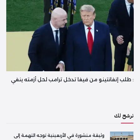
: طلب إنفانتينو من فيفا تدخل ترامب لحل أزمته ينفي
نرشح لك
وثيقة منشورة في الأربعينية توجه التهمة إلى