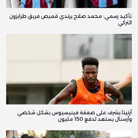
تأكيد رسمي: محمد صلاح يرتدي قميص فريق طرابزون
التركي
آرتيتا يشرف على صفقة فينيسيوس بشكل شخصي
وآرسنال يستعد لدفع 150 مليون