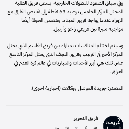
وفي سباق الصعود للبطولات الخارجية، يسعى فريق الطلبة
المحتل للمركز الخامس برصيد 63 نقطة إلى تقليص الفارق مع
الزوراء عندما يواجه فريق الميناء. وتتضمن الجولة أيضًا
مواجهة مثيرة بين فريقي زاخو وأربيل.
وسيتم اختتام المنافسات بمباراة بين فريق القاسم الذي يحتل
المركز الأخير في الترتيب وفريق النجف الذي يحتل المركز التاسع
عشر. تلك هي أبرز الأحداث والمباريات في عالم كرة القدم في
العراق.
المصدر: جريدة الموصل ووكالات (اخبارية اخرى).
فريق التحرير
موقع
فيسبوك
X
الانستغرام
لينكدإن