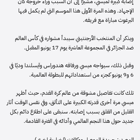
إصابة كبيرة لميسي، مشيرًا إلى أن السبب وراء خروجه كان
الإجهاد. وهذه المرة الأولى هذا الموسم التي لم يكمل فيها
البرغوث مباراة مع فريقه.
ويذكر أن المنتخب الأرجنتيني سيبدأ مشواره في كأس العالم
ضد الجزائر في المجموعة العاشرة يوم 17 يونيو المقبل.
وقبل ذلك، سيواجه ميسي ورفاقه هندوراس وآيسلندا وديًا في
6 و9 يونيو كجزء من استعداداتهم للبطولة العالمية.
تلك كانت تفاصيل مشوقة من عالم كرة القدم، حيث أظهر
ميسي مرة أخرى قدرته الكبيرة على التألق، وفي نفس الوقت أثار
القليل من القلق بسبب إصابته. سنبقى على اطلاع دائم بكل
جديد حول هذا النجم العالمي وأدائه في الفترة القادمة.
المصدر: جريدة الموصل ووكالات (اخبارية اخرى).