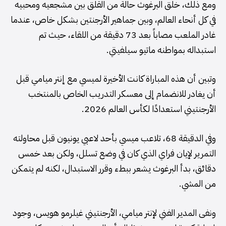
ومع ذلك، خلق البرغوث حالة من القلق بين مشجعيه ومحبيه
في كل أنحاء العالم، وبين جماهير الأرجنتين بشكل خاص، عندما
غادر الملعب مصاباً بعد 73 دقيقة من اللقاء، حيث تم
استبداله بمواطنه ماتيو سيلفيتي.
وتبين أن هذه المباراة كانت الأخيرة لميسي مع إنتر ميامي قبل
أن يغادر للانضمام إلى معسكر التدريب الخاص بالمنتخب
الأرجنتيني استعدادًا لكأس العالم 2026.
وفي الدقيقة 68، تلاعب ميسي بأحد لاعبي يونيون قبل محاولته
التمرير لإيان فراي الذي كان في وضع تسلل، ولكن بعد خمس
دقائق، بدأ البرغوث يشعر ببطء وقرر الاستبدال، لكنه لم يتمكن
من المشي.
ونفى المدير الفني لإنتر ميامي، الأرجنتيني غيلرمو هويس، وجود