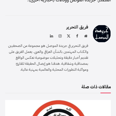
فريق التحرير
موقع
فيسبوك
X
الانستغرام
لينكدإن
الويب
(Twitter)
فريق التحرير في جريدة الموصل هو مجموعة من الصحفيين
والكتاب المهتمين بالشأن العراقي والعربي. يعمل الفريق على
تقديم أخبار دقيقة وتحليلات موضوعية تعكس الواقع
بمصداقية وشفافية. هدفنا هو إيصال الحقيقة للقارئ
ومواكبة التطورات المحلية والعالمية بمهنية عالية.
مقالات ذات صلة