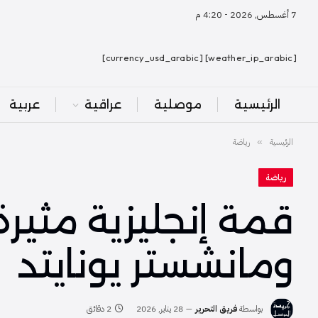
7 أغسطس, 2026 - 4:20 م
[weather_ip_arabic] [currency_usd_arabic]
الرئيسية
موصلية
عراقية
عربية
الرئيسية
رياضة
»
رياضة
قمة إنجليزية مثير
ومانشستر يونايتد
بواسطة
فريق التحرير
28 يناير, 2026
2 دقائق