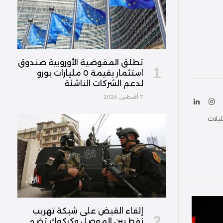
تطلق المفوضية الأوروبية صندوق
استثمار بقيمة ٥ مليارات يورو
لدعم الشركات الناشئة
7 أغسطس, 2026
ك
الانستغرام
لينكدإن
(Twitter
ليلات
إلقاء القبض على شبكة تهريب
نفط بين الموصل وكركوك تضم