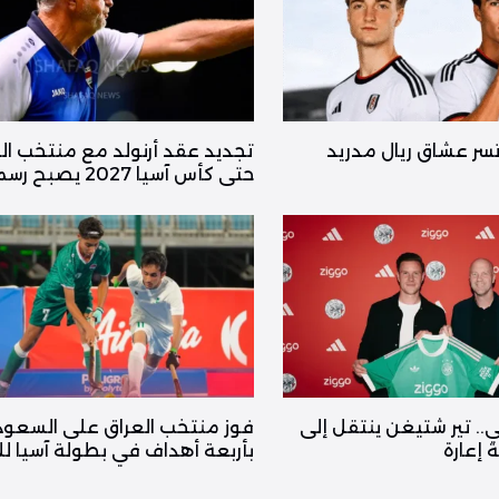
ا تسر عشاق ريال مدريد
تجديد عقد أرنولد مع منتخب ال
حتى كأس آسيا 2027 يصبح رسمياً
ي.. تير شتيغن ينتقل إلى
فوز منتخب العراق على السعود
إعارة
بأربعة أهداف في بطولة آسيا لل