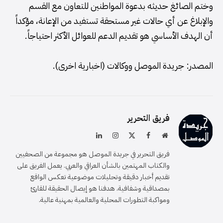
وختم الصائغ حديثه بدعوة المواطنين للتعاون مع القسم
والإبلاغ عن أي حالات غير مستحقة تستفيد من الإعانة، مؤكداً
أن الهدف الأساسي هو تقديم الدعم للعوائل الأكثر احتياجاً.
المصدر: جريدة الموصل ووكالات (اخبارية اخرى).
فريق التحرير
موقع
فيسبوك
X
الانستغرام
لينكدإن
الويب
(Twitter)
فريق التحرير في جريدة الموصل هو مجموعة من الصحفيين
والكتاب المهتمين بالشأن العراقي والعربي. يعمل الفريق على
تقديم أخبار دقيقة وتحليلات موضوعية تعكس الواقع
بمصداقية وشفافية. هدفنا هو إيصال الحقيقة للقارئ
ومواكبة التطورات المحلية والعالمية بمهنية عالية.