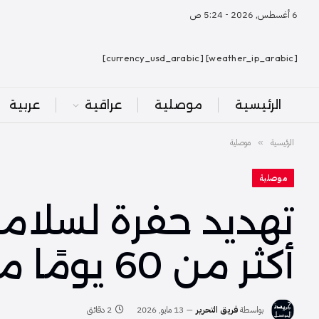
6 أغسطس, 2026 - 5:24 ص
[weather_ip_arabic] [currency_usd_arabic]
الرئيسية
موصلية
عراقية
عربية
الرئيسية
موصلية
»
موصلية
تهديد حفرة لسلامة
أكثر من 60 يومًا من الإهمال
بواسطة
فريق التحرير
13 مايو, 2026
2 دقائق