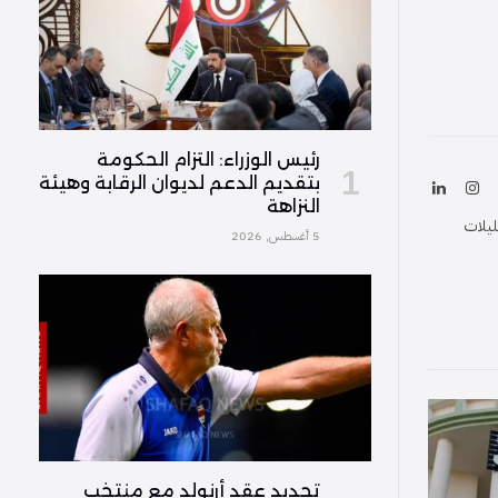
رئيس الوزراء: التزام الحكومة
بتقديم الدعم لديوان الرقابة وهيئة
ك
الانستغرام
لينكدإن
النزاهة
(Twitter
ليلات
5 أغسطس, 2026
تجديد عقد أرنولد مع منتخب