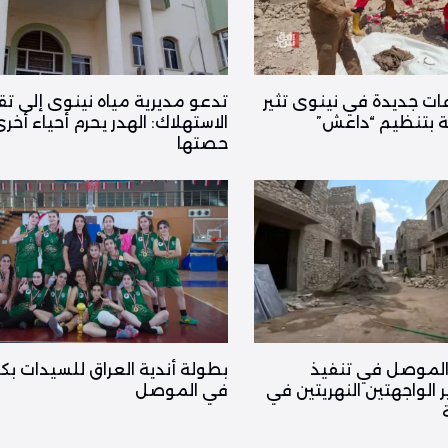
ات جديدة في نينوى تثير
تدعو مديرية مياه نينوى إلى تق
 بتنظيم “داعش”
الاستهلاك: الهدر يحرم أحياء أخ
حصتها
الموصل في تنفيذ
بطولة أندية العراق للسيدات بكر
الواجهتين النهريتين في
في الموصل