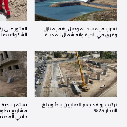
تسرب مياه سد الموصل يغمر منازل
العثور على رف
وقرى في ناحية وانه شمال المدينة
الشكوك بصلة
تركيب روافد جسر الصابرين يبدأ ويبلغ
تستمر بلدية 
الانجاز 25%
مشاريع تطوير 
جانبي المدينة