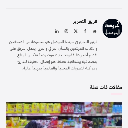
فريق التحرير
موقع
فيسبوك
X
الانستغرام
لينكدإن
الويب
(Twitter)
فريق التحرير في جريدة الموصل هو مجموعة من الصحفيين
والكتاب المهتمين بالشأن العراقي والعربي. يعمل الفريق على
تقديم أخبار دقيقة وتحليلات موضوعية تعكس الواقع
بمصداقية وشفافية. هدفنا هو إيصال الحقيقة للقارئ
ومواكبة التطورات المحلية والعالمية بمهنية عالية.
مقالات ذات صلة