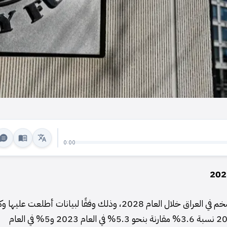
0:00
توقع صندوق النقد الدولي، يوم الاثنين، انخفاض مؤشر التضخم في العراق خلال العام 2028، وذلك وفقًا لبيانات أطلعت عل
شفق نيوز. حيث سجل مؤشر التضخم السنوي في العام 2024 نسبة 3.6% مقارنة بنحو 5.3% في العام 2023 و5% في العام