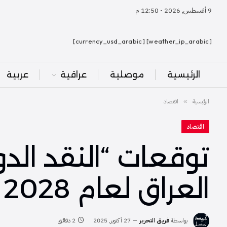
9 أغسطس, 2026 - 12:50 م
[weather_ip_arabic] [currency_usd_arabic]
الرئيسية
موصلية
عراقية
عربية
الرئيسية
اقتصاد
»
اقتصاد
توقعات “النقد ال
العراق لعام 2028
بواسطة
فريق التحرير
27 أكتوبر, 2025
2 دقائق