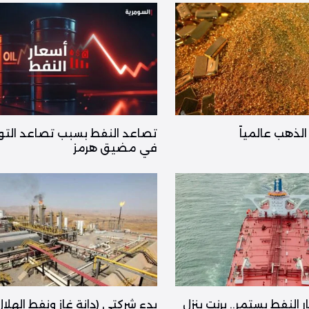
لذهب عالمياً
تصاعد النفط بسبب تصاعد التو
في مضيق هرمز
النفط يستمر.. برنت ينزل
بدء شركتي (دانة غاز ونفط الهلال