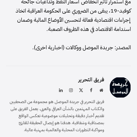
مع استمرار تأثير انخفاض أسعار النفط وتداعيات جائحة
كوفيد-19، يبقى من الضروري على الحكومة العراقية اتخاذ
إجراءات اقتصادية فعالة لتحسين الأوضاع المالية وضمان
استدامة الاقتصاد في هذه الظروف الصعبة.
المصدر: جريدة الموصل ووكالات (اخبارية اخرى).
فريق التحرير
موقع
فيسبوك
X
الانستغرام
لينكدإن
الويب
(Twitter)
فريق التحرير في جريدة الموصل هو مجموعة من الصحفيين
والكتاب المهتمين بالشأن العراقي والعربي. يعمل الفريق على
تقديم أخبار دقيقة وتحليلات موضوعية تعكس الواقع
بمصداقية وشفافية. هدفنا هو إيصال الحقيقة للقارئ
ومواكبة التطورات المحلية والعالمية بمهنية عالية.