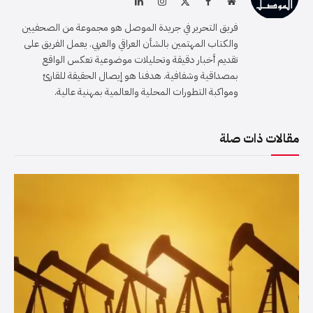
موقع
فيسبوك
X
الانستغرام
لينكدإن
الويب
(Twitter)
فريق التحرير في جريدة الموصل هو مجموعة من الصحفيين
والكتاب المهتمين بالشأن العراقي والعربي. يعمل الفريق على
تقديم أخبار دقيقة وتحليلات موضوعية تعكس الواقع
بمصداقية وشفافية. هدفنا هو إيصال الحقيقة للقارئ
ومواكبة التطورات المحلية والعالمية بمهنية عالية.
مقالات ذات صلة