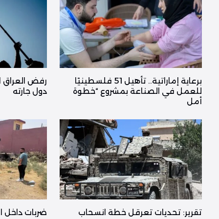
برعاية إماراتية.. تأهيل 51 فلسطينيًا
رفض العراق ا
للعمل في الصناعة بمشروع “خطوة
دول جارته
أمل
تقرير: تحديات تعرقل خطة انسحاب
ضربات داخل ا