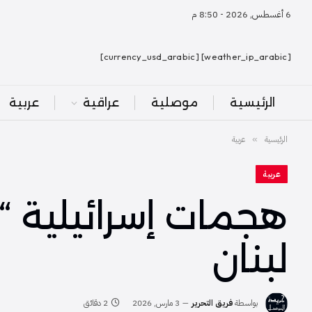
6 أغسطس, 2026 - 8:50 م
[weather_ip_arabic] [currency_usd_arabic]
الرئيسية
موصلية
عراقية
عربية
الرئيسية
عربية
»
عربية
هجمات إسرائيلية “
لبنان
بواسطة
فريق التحرير
3 مارس, 2026
2 دقائق