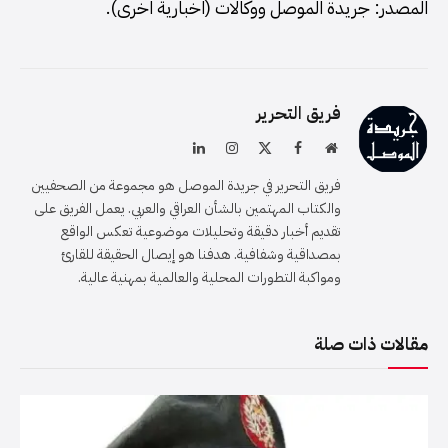
المصدر: جريدة الموصل ووكالات (اخبارية اخرى).
فريق التحرير
موقع
فيسبوك
X
الانستغرام
لينكدإن
الويب
(Twitter)
فريق التحرير في جريدة الموصل هو مجموعة من الصحفيين
والكتاب المهتمين بالشأن العراقي والعربي. يعمل الفريق على
تقديم أخبار دقيقة وتحليلات موضوعية تعكس الواقع
بمصداقية وشفافية. هدفنا هو إيصال الحقيقة للقارئ
ومواكبة التطورات المحلية والعالمية بمهنية عالية.
مقالات ذات صلة