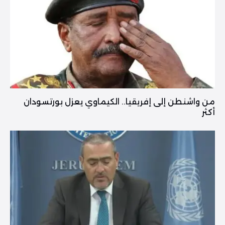
من واشنطن إلى إفريقيا.. الكيماوي يعزل بورتسودان
أكثر