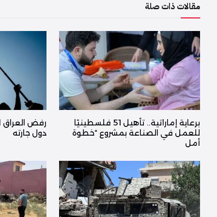
مقالات ذات صلة
برعاية إماراتية.. تأهيل 51 فلسطينيًا
رفض العراق ا
للعمل في الصناعة بمشروع “خطوة
دول جارته
أمل