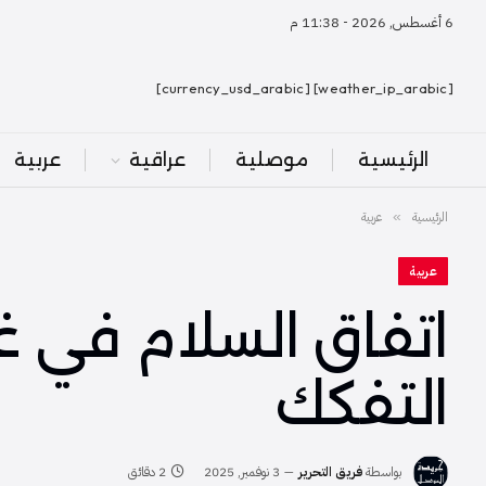
6 أغسطس, 2026 - 11:38 م
[weather_ip_arabic] [currency_usd_arabic]
الرئيسية
موصلية
عراقية
عربية
الرئيسية
عربية
»
عربية
اتفاق السلام في غ
التفكك
بواسطة
فريق التحرير
3 نوفمبر, 2025
2 دقائق