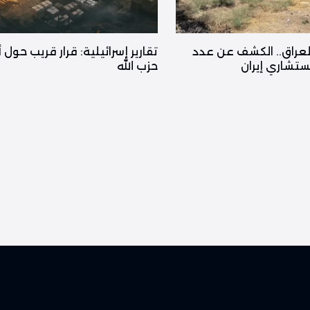
لعراق.. الكشف عن عدد
تقارير إسرائيلية: قرار قريب حول 
تشاري إيران
حزب الله