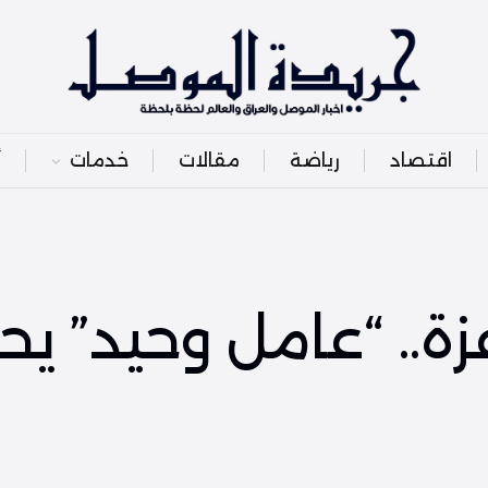
اقتصاد
رياضة
مقالات
خدمات
أ
زة.. “عامل وحيد” ي