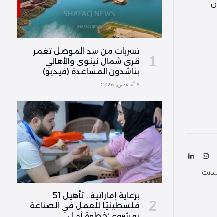
ن
تسربات من سد الموصل تغمر
قرى شمال نينوى والأهالي
يناشدون المساعدة (فيديو)
6 أغسطس, 2026
ك
الانستغرام
لينكدإن
(Twitter
ليلات
برعاية إماراتية.. تأهيل 51
فلسطينيًا للعمل في الصناعة
بمشروع “خطوة أمل