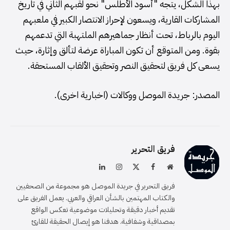
بهذا الشكل، يتجه "أسود الأطلس" نحو لقبهم الثاني في تاريخ
المشاركات القارية، ويسعون لإحراز الانتصار الكبير في ملعبهم
اليوم بالرباط، تحت أنظار جماهيرهم الملتهبة التي تدعمهم
بقوة. ومن المتوقع أن تكون المباراة عرضة لتألق وإثارة، حيث
يسعى كل فريق لتحقيق النصر وتحقيق الألقاب المستحقة.
المصدر: جريدة الموصل ووكالات (اخبارية اخرى).
فريق التحرير
موقع
فيسبوك
X
الانستغرام
لينكدإن
الويب
(Twitter)
فريق التحرير في جريدة الموصل هو مجموعة من الصحفيين
والكتاب المهتمين بالشأن العراقي والعربي. يعمل الفريق على
تقديم أخبار دقيقة وتحليلات موضوعية تعكس الواقع
بمصداقية وشفافية. هدفنا هو إيصال الحقيقة للقارئ