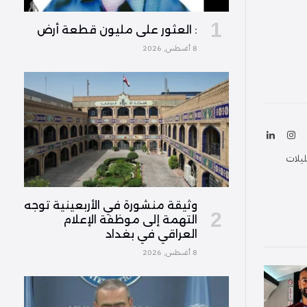
: العثور على مليون قطعة أرض
8 أغسطس, 2026
ك
الانستغرام
لينكدإن
(Twitter
ليلات
وثيقة منشورة في الأربعينية توجه
التهمة إلى موظفة الإعلام
العراقي في بغداد
8 أغسطس, 2026