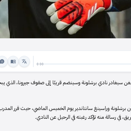
0:00
 البارز تير شتيغن سيغادر نادي برشلونة وسينضم قريبًا إلى صفوف جيرونا، الذي ي
 بين برشلونة وراسينغ سانتاندير يوم الخميس الماضي، حيث قرر المدرب
ق، في رسالة منه تؤكد رغبته في الرحيل عن النادي.