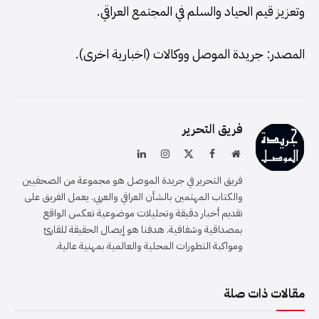
وتعزيز قيم الحياد والسلم في المجتمع العراقي.
المصدر: جريدة الموصل ووكالات (اخبارية اخرى).
فريق التحرير
موقع
فيسبوك
X
الانستغرام
لينكدإن
الويب
(Twitter)
فريق التحرير في جريدة الموصل هو مجموعة من الصحفيين
والكتاب المهتمين بالشأن العراقي والعربي. يعمل الفريق على
تقديم أخبار دقيقة وتحليلات موضوعية تعكس الواقع
بمصداقية وشفافية. هدفنا هو إيصال الحقيقة للقارئ
ومواكبة التطورات المحلية والعالمية بمهنية عالية.
مقالات ذات صلة