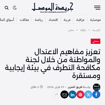
موصلية
عراقية
عربية
اقتصاد
رياضة
مقالات
أسواق الما
الرئيسية
عراقية
محلي
»
»
محلي
تعزيز مفاهيم الاعتدال
والمواطنة من خلال لجنة
مكافحة التطرف في بيئة إيجابية
ومستقرة
بواسطة
فريق التحرير
19 فبراير, 2026
2 دقائق