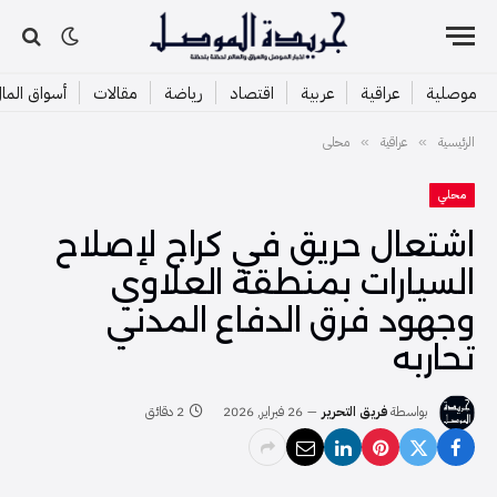
موصلية
عراقية
عربية
اقتصاد
رياضة
مقالات
أسواق الما
الرئيسية
عراقية
محلي
»
»
محلي
اشتعال حريق في كراج لإصلاح
السيارات بمنطقة العلاوي
وجهود فرق الدفاع المدني
تحاربه
بواسطة
فريق التحرير
26 فبراير, 2026
2 دقائق