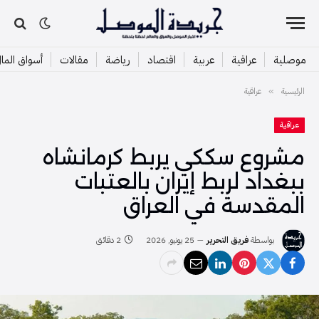
موصلية
عراقية
عربية
اقتصاد
رياضة
مقالات
أسواق الما
الرئيسية
عراقية
»
عراقية
مشروع سككي يربط كرمانشاه
ببغداد لربط إيران بالعتبات
المقدسة في العراق
بواسطة
فريق التحرير
25 يونيو, 2026
2 دقائق