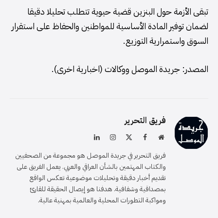
تبقى الأزمة حول البنزين قضية حيوية تتطلب تحليلا دقيقا
لضمان توفير المادة الأساسية للمواطنين والحفاظ على استقرار
السوق واستمرارية التوزيع.
المصدر: جريدة الموصل ووكالات (اخبارية اخرى).
فريق التحرير
موقع
فيسبوك
X
الانستغرام
لينكدإن
الويب
(Twitter)
فريق التحرير في جريدة الموصل هو مجموعة من الصحفيين
والكتاب المهتمين بالشأن العراقي والعربي. يعمل الفريق على
تقديم أخبار دقيقة وتحليلات موضوعية تعكس الواقع
بمصداقية وشفافية. هدفنا هو إيصال الحقيقة للقارئ
ومواكبة التطورات المحلية والعالمية بمهنية عالية.