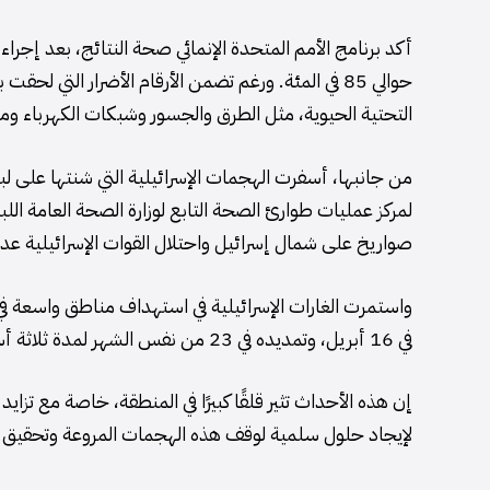
أكد برنامج الأمم المتحدة الإنمائي صحة النتائج، بعد إج
حوالي 85 في المئة. ورغم تضمن الأرقام الأضرار التي ل
التحتية الحيوية، مثل الطرق والجسور وشبكات الكهرباء ومر
لمركز عمليات طوارئ الصحة التابع لوزارة الصحة العامة الل
صواريخ على شمال إسرائيل واحتلال القوات الإسرائيلية عدد
واستمرت الغارات الإسرائيلية في استهداف مناطق واسعة في 
في 16 أبريل، وتمديده في 23 من نفس الشهر لمدة ثلاثة أسابيع، مع تمديد إضافي في 15 مايو لمدة 45 يوما.
إن هذه الأحداث تثير قلقًا كبيرًا في المنطقة، خاصة مع تزا
لإيجاد حلول سلمية لوقف هذه الهجمات المروعة وتحقيق الس