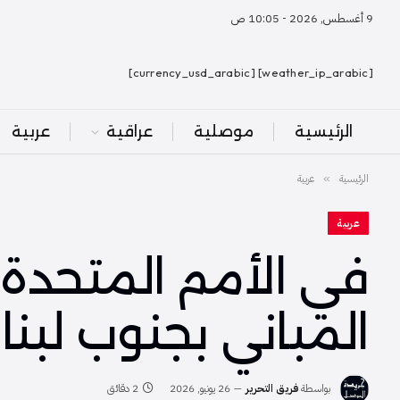
9 أغسطس, 2026 - 10:05 ص
[weather_ip_arabic] [currency_usd_arabic]
الرئيسية
موصلية
عراقية
عربية
الرئيسية
عربية
»
عربية
في الأمم المتحدة
المباني بجنوب لبنا
بواسطة
فريق التحرير
26 يونيو, 2026
2 دقائق