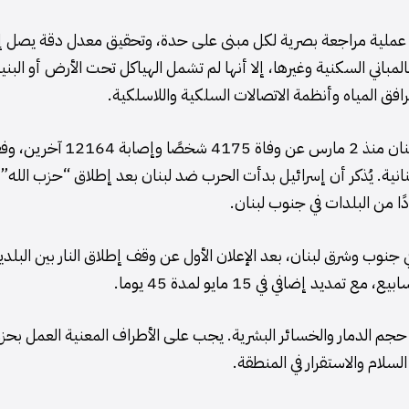
راء عملية مراجعة بصرية لكل مبنى على حدة، وتحقيق معدل دقة يصل إ
حقت بالمباني السكنية وغيرها، إلا أنها لم تشمل الهياكل تحت الأرض أو البني
افق المياه وأنظمة الاتصالات السلكية واللاسلكية.
من جانبها، أسفرت الهجمات الإسرائيلية التي شنتها على لبنان منذ 2 مارس عن وفاة 4175 شخصًا وإصابة 64
بنانية. يُذكر أن إسرائيل بدأت الحرب ضد لبنان بعد إطلاق “حزب الله”
ًا من البلدات في جنوب لبنان.
جنوب وشرق لبنان، بعد الإعلان الأول عن وقف إطلاق النار بين البلد
يد حجم الدمار والخسائر البشرية. يجب على الأطراف المعنية العمل بحز
لام والاستقرار في المنطقة.