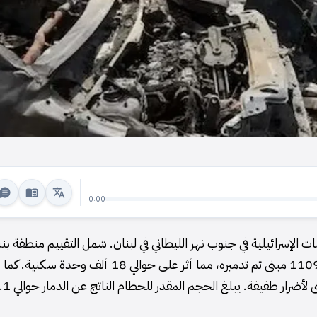
0:00
ات الإسرائيلية في جنوب نهر الليطاني في لبنان. شمل التقييم منطقة ب
جبيل ومرجعيون والنبطية وصور وصيدا، وتوصل إلى أن 11095 مبنى تم تدميره، مما أثر على حوالي 18 ألف وحدة سكنية. كما
تعرض 2242 مبنى آخر لأضرار جزئية، وأكثر من 9300 مبنى لأضرار طفيفة