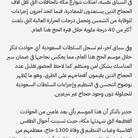
في السياق نفسه، امتلأت شوارع مكة بالحافلات التي تقل آلاف
الحجاج الذين يستعدون للمغادرة، فيما اتخذ آخرون إجراءات
للوقاية من الشمس وتحمل درجات الحرارة العالية التي بلغت
أكثر من 40 درجة مئوية خلال فترة الحج هذا العام.
وفي سياق آخر، لم تسجل السلطات السعودية أي حوادث تذكر
خلال موسم الحج هذا العام، مما يعكس نجاحها في ضمان سير
المناسك بشكل آمن ومنظم. كما لاحظ الحضور تقليل عدد
الحجاج الذين يقيمون أفخاخهم على الطرق، وهو ما يُظهر
بوضوح التحسن في التنظيم وإجراءات السلطات السعودية
للحيلولة دون وجود حجاج غير شرعيين.
جدير بالذكر أن هذا الموسم يأتي بعد عامين من الحوادث
الفظيعة التي شهدتها مكة، حيث تسببت أحوال الطقس
القاسية وغياب التنظيم في وفاة 1300 حاج، معظمهم من