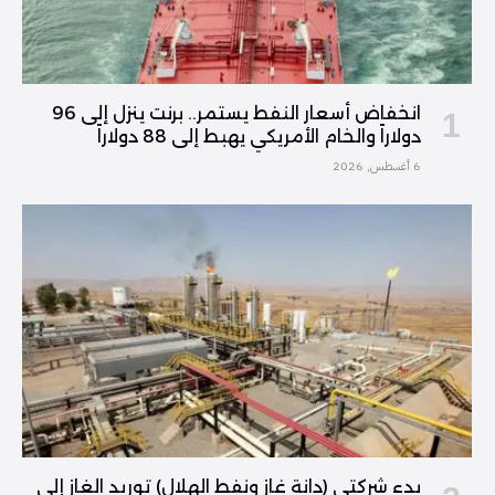
انخفاض أسعار النفط يستمر.. برنت ينزل إلى 96
دولاراً والخام الأمريكي يهبط إلى 88 دولاراً
6 أغسطس, 2026
بدء شركتي (دانة غاز ونفط الهلال) توريد الغاز إلى