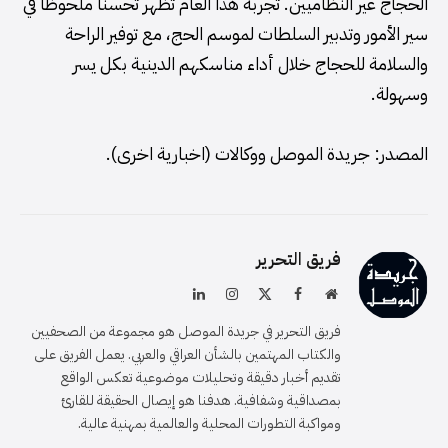
الحجاج غير النظاميين. تجربة هذا العام تُظهر تحسنا ملحوظا في
سير الأمور وتدبير السلطات لموسم الحج، مع توفير الراحة
والسلامة للحجاج خلال أداء مناسكهم الدينية بكل يسر
وسهولة.
المصدر: جريدة الموصل ووكالات (اخبارية اخرى).
فريق التحرير
موقع
فيسبوك
X
الانستغرام
لينكدإن
الويب
(Twitter)
فريق التحرير في جريدة الموصل هو مجموعة من الصحفيين
والكتاب المهتمين بالشأن العراقي والعربي. يعمل الفريق على
تقديم أخبار دقيقة وتحليلات موضوعية تعكس الواقع
بمصداقية وشفافية. هدفنا هو إيصال الحقيقة للقارئ
ومواكبة التطورات المحلية والعالمية بمهنية عالية.