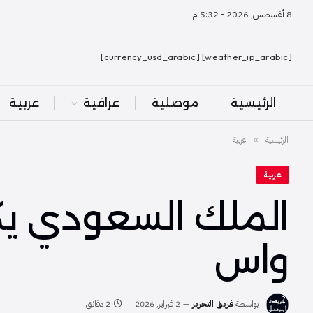
8 أغسطس, 2026 - 5:32 م
[weather_ip_arabic] [currency_usd_arabic]
الرئيسية
موصلية
عراقية
عربية
الرئيسية
عربية
»
عربية
الملك السعودي ي
واس
بواسطة
فريق التحرير
2 فبراير, 2026
2 دقائق