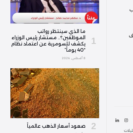
ب
ما الذي سينتظر رواتب
وف
الموظفين؟.. مستشار رئيس الوزراء
يكشف للسومرية عن اعتماد نظام
“40 يوماً”
8 أغسطس, 2026
ك
الانستغرام
لينكدإن
صعود أسعار الذهب عالمياً
(Twitter
ليلات