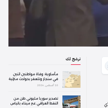
نرشح لك
مأساوية: وفاة مواطنين اثنين
في سنجار وتلعفر بحوادث منزلية
10 أغسطس, 2026
تصدير سوريا مليوني طن من
أي
النفط العراقي عبر ميناء بانياس