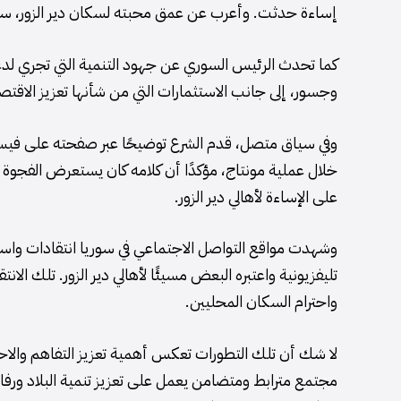
إساءة حدثت. وأعرب عن عمق محبته لسكان دير الزور، سواء
كما تحدث الرئيس السوري عن جهود التنمية التي تجري لد
وجسور، إلى جانب الاستثمارات التي من شأنها تعزيز الاقتصا
وفي سياق متصل، قدم الشرع توضيحًا عبر صفحته على فيس
خلال عملية مونتاج، مؤكدًا أن كلامه كان يستعرض الفجوة ب
على الإساءة لأهالي دير الزور.
وشهدت مواقع التواصل الاجتماعي في سوريا انتقادات واس
تليفزيونية واعتبره البعض مسيئًا لأهالي دير الزور. تلك 
واحترام السكان المحليين.
لا شك أن تلك التطورات تعكس أهمية تعزيز التفاهم والاحت
مجتمع مترابط ومتضامن يعمل على تعزيز تنمية البلاد ورفا