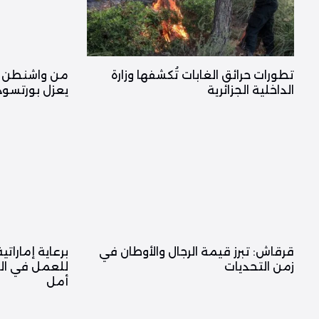
تطورات حرائق الغابات تُكشفها وزارة
من واشنطن إل
الداخلية الجزائرية
يعزل بورتسودا
قرقاش: تبرز قيمة الرجال والأوطان في
زمن التحديات
للعمل في ال
أمل