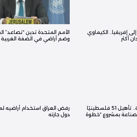
ى إفريقيا.. الكيماوي
الأمم المتحدة تدين “تصاعد” ا
ن أكثر
وضم أراضي في الضفة الغربية
برعاية إماراتية.. تأهيل 51 فلسطينيًا
رفض العراق استخدام أراضيه ل
صناعة بمشروع “خطوة
دول جارته