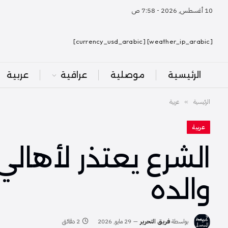
10 أغسطس, 2026 - 7:58 ص
[weather_ip_arabic] [currency_usd_arabic]
الرئيسية
موصلية
عراقية
عربية
الرئيسية
عربية
»
عربية
الشرع يعتذر لأهالي
والده
بواسطة
فريق التحرير
29 مايو, 2026
2 دقائق