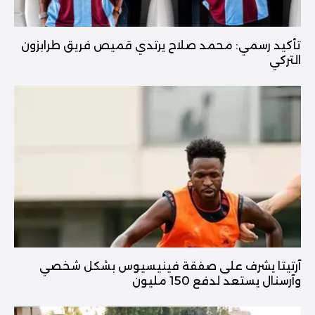
تأكيد رسمي: محمد صلاح يرتدي قميص فريق طرابزون
التركي
آرتيتا يشرف على صفقة فينيسيوس بشكل شخصي
وآرسنال يستعد لدفع 150 مليون