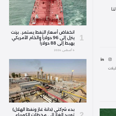
ذا
انخفاض أسعار النفط يستمر.. برنت
ينزل إلى 96 دولاراً والخام الأمريكي
يهبط إلى 88 دولاراً
6 أغسطس, 2026
ك
الانستغرام
لينكدإن
(Twitter
ليلات
بدء شركتي (دانة غاز ونفط الهلال)
توريد الغاز إلى محطات الكهرباء