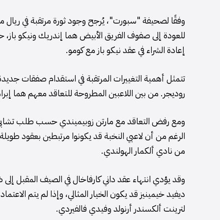
وفقًا لصحيفة "سبورت"، يُرجح وجود ثورة مرتقبة في ريال مد
للعودة إلى صفوف الفريق الأبيض هما إندريك ونيكو باز، ح
إعادة الشراء في عقد نيكو باز مع كومو.
تتمثل أهمية التغييرات المرتقبة في استقدام صفقات جديدة، 
روديجر. من بين اللاعبين المطروحة للتعاقد معهم هما إبرا
ومع رفض التعاقد مع مارتن زوبيميندي حسب طلب تشابي 
الرغم من أن لاعبي النخبة قد يكونوا مرتبطين بعقود طوي
من نادي ألكمار الهولندي.
وقد يؤدي انتهاء عقد داني كارفاخال في الصيف المقبل إلى
ديفيد خيمينيز قد يكون الخيار المثالي، وإذا لم يتم الاعت
لترينت ألكسندر أرنولد وفيدي فالفيردي.