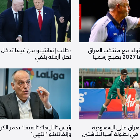
نولد مع منتخب العراق
: طلب إنفانتينو من فيفا تدخل 
ياً
لحل أزمته ينفي
عراق على السعودية
رئيس “الليغا”: “الفيفا” تدمر الكر
 في بطولة آسيا للناشئين
وإنفانتينو “انتهى”