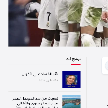
نرشح لك
تأثير الفساد على الآخرين
6 أغسطس, 2026
تسربات من سد الموصل تغمر
قرى شمال نينوى والأهالي
يناشدون المساعدة (فيديو)