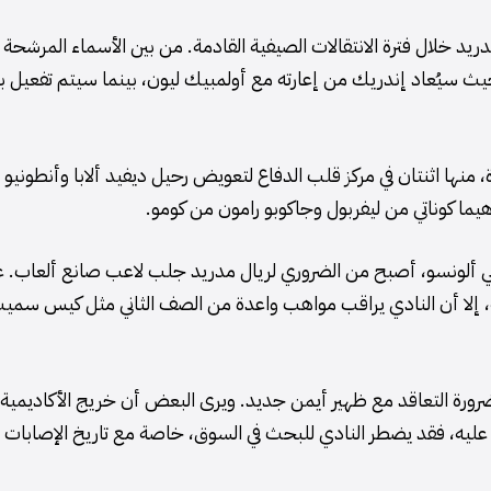
ريد خلال فترة الانتقالات الصيفية القادمة. من بين الأسماء المرشحة
يث سيُعاد إندريك من إعارته مع أولمبيك ليون، بينما سيتم تفعيل ب
منها اثنتان في مركز قلب الدفاع لتعويض رحيل ديفيد ألابا وأنطونيو
هيما كوناتي من ليفربول وجاكوبو رامون من كومو.
ألونسو، أصبح من الضروري لريال مدريد جلب لاعب صانع ألعاب. 
لة، إلا أن النادي يراقب مواهب واعدة من الصف الثاني مثل كيس سمي
 ضرورة التعاقد مع ظهير أيمن جديد. ويرى البعض أن خريج الأكاديمية
ماد عليه، فقد يضطر النادي للبحث في السوق، خاصة مع تاريخ الإصابات