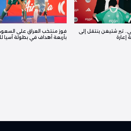
ي.. تير شتيغن ينتقل إلى
فوز منتخب العراق على السعود
إعارة
بأربعة أهداف في بطولة آسيا لل