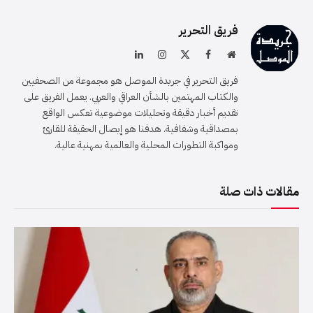
فريق التحرير
موقع
فيسبوك
X
الانستغرام
لينكدإن
الويب
(Twitter)
فريق التحرير في جريدة الموصل هو مجموعة من الصحفيين
والكتاب المهتمين بالشأن العراقي والعربي. يعمل الفريق على
تقديم أخبار دقيقة وتحليلات موضوعية تعكس الواقع
بمصداقية وشفافية. هدفنا هو إيصال الحقيقة للقارئ
ومواكبة التطورات المحلية والعالمية بمهنية عالية.
مقالات ذات صلة