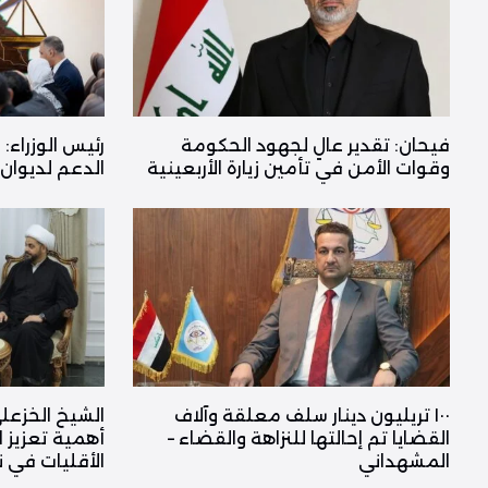
فیحان: تقدير عالٍ لجهود الحكومة
رئيس الوزراء: 
وقوات الأمن في تأمين زيارة الأربعينية
الدعم لديوان ا
١٠٠ تريليون دينار سلف معلقة وآلاف
الشيخ الخزعل
القضايا تم إحالتها للنزاهة والقضاء –
أهمية تعزيز 
المشهداني
الأقليات في 