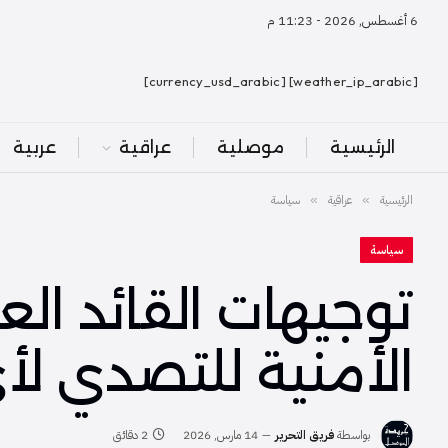
6 أغسطس, 2026 - 11:23 م
[weather_ip_arabic] [currency_usd_arabic]
الرئيسية
موصلية
عراقية
عربية
الرئيسية
عراقية
سياسة
»
»
سياسة
توجيهات القائد الع
الأمنية للتصدي لأي
بواسطة
فريق التحرير
14 مارس, 2026
2 دقائق