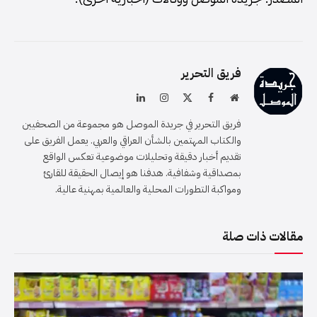
فريق التحرير
موقع
فيسبوك
X
الانستغرام
لينكدإن
الويب
(Twitter)
فريق التحرير في جريدة الموصل هو مجموعة من الصحفيين
والكتاب المهتمين بالشأن العراقي والعربي. يعمل الفريق على
تقديم أخبار دقيقة وتحليلات موضوعية تعكس الواقع
بمصداقية وشفافية. هدفنا هو إيصال الحقيقة للقارئ
ومواكبة التطورات المحلية والعالمية بمهنية عالية.
مقالات ذات صلة