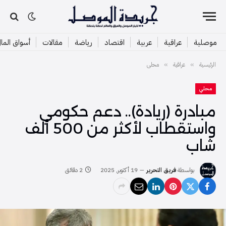
موصلية
عراقية
عربية
اقتصاد
رياضة
مقالات
أسواق الما
الرئيسية
عراقية
محلي
»
»
محلي
مبادرة (ريادة).. دعم حكومي
واستقطاب لأكثر من 500 ألف
شاب
بواسطة
فريق التحرير
19 أكتوبر, 2025
2 دقائق