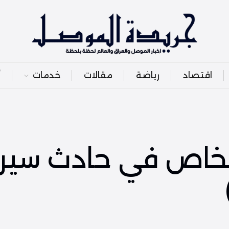
اقتصاد
رياضة
مقالات
خدمات
أ
 وإصابة 3 أشخاص في حادث س