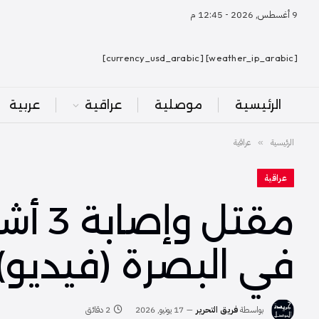
9 أغسطس, 2026 - 12:45 م
[weather_ip_arabic] [currency_usd_arabic]
الرئيسية
موصلية
عراقية
عربية
الرئيسية
عراقية
»
عراقية
مقتل
في البصرة (فيديو)
بواسطة
فريق التحرير
17 يونيو, 2026
2 دقائق