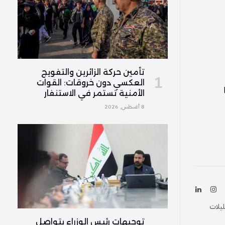
تأمين حركة الزائرين والتفويج
العكسي دون خروقات: القوات
الأمنية تستمر في الاستنفار
8 أغسطس, 2026
ك
الانستغرام
لينكدإن
(Twitter
ليلات
توجيهات رئيس الوزراء بتواصل