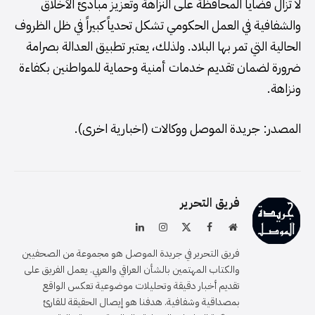
لا تزال قضايا المحافظة على النزاهة وتعزيز مبادئ الأخلاق
والشفافية في العمل الحكومي تشكل تحدياً كبيراً في ظل الظروف
الحالية التي تمر بها البلاد. ولذلك، يعتبر تطبيق العدالة بصرامة
ضرورة لضمان تقديم خدمات أمنية وحماية للمواطنين بكفاءة
ونزاهة.
المصدر: جريدة الموصل ووكالات (اخبارية اخرى).
فريق التحرير
موقع
فيسبوك
X
الانستغرام
لينكدإن
الويب
(Twitter)
فريق التحرير في جريدة الموصل هو مجموعة من الصحفيين
والكتاب المهتمين بالشأن العراقي والعربي. يعمل الفريق على
تقديم أخبار دقيقة وتحليلات موضوعية تعكس الواقع
بمصداقية وشفافية. هدفنا هو إيصال الحقيقة للقارئ