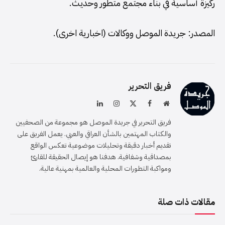
ركيزة أساسية في بناء مجتمع متطور وحديث.
المصدر: جريدة الموصل ووكالات (اخبارية اخرى).
فريق التحرير
موقع
فيسبوك
X
الانستغرام
لينكدإن
الويب
(Twitter)
فريق التحرير في جريدة الموصل هو مجموعة من الصحفيين
والكتاب المهتمين بالشأن العراقي والعربي. يعمل الفريق على
تقديم أخبار دقيقة وتحليلات موضوعية تعكس الواقع
بمصداقية وشفافية. هدفنا هو إيصال الحقيقة للقارئ
ومواكبة التطورات المحلية والعالمية بمهنية عالية.
مقالات ذات صلة