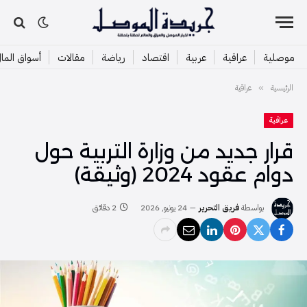
موصلية
عراقية
عربية
اقتصاد
رياضة
مقالات
أسواق الما
الرئيسية
عراقية
»
عراقية
قرار جديد من وزارة التربية حول
دوام عقود 2024 (وثيقة)
بواسطة
فريق التحرير
24 يونيو, 2026
2 دقائق