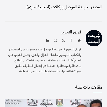
المصدر: جريدة الموصل ووكالات (اخبارية اخرى).
فريق التحرير
موقع
فيسبوك
X
الانستغرام
لينكدإن
الويب
(Twitter)
فريق التحرير في جريدة الموصل هو مجموعة من الصحفيين
والكتاب المهتمين بالشأن العراقي والعربي. يعمل الفريق على
تقديم أخبار دقيقة وتحليلات موضوعية تعكس الواقع
بمصداقية وشفافية. هدفنا هو إيصال الحقيقة للقارئ
ومواكبة التطورات المحلية والعالمية بمهنية عالية.
مقالات ذات صلة