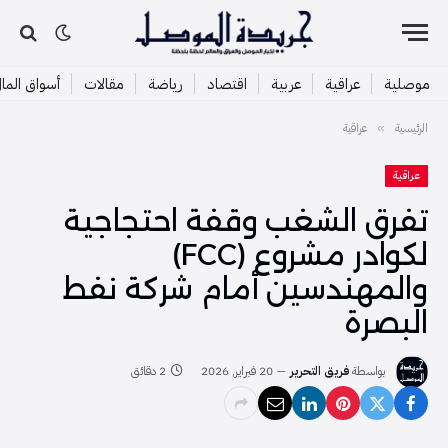
موصلية
عراقية
عربية
اقتصاد
رياضة
مقالات
أسواق الما
الرئيسية
عراقية
»
عراقية
تفرق الشغب وقفة احتجاجية
لكوادر مشروع (FCC)
والمهندسين أمام شركة نفط
البصرة
بواسطة
فريق التحرير
20 فبراير, 2026
2 دقائق