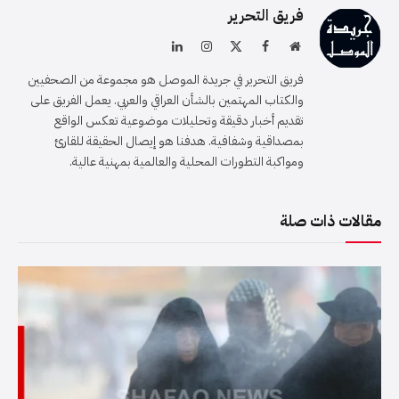
فريق التحرير
موقع
فيسبوك
X
الانستغرام
لينكدإن
الويب
(Twitter)
فريق التحرير في جريدة الموصل هو مجموعة من الصحفيين
والكتاب المهتمين بالشأن العراقي والعربي. يعمل الفريق على
تقديم أخبار دقيقة وتحليلات موضوعية تعكس الواقع
بمصداقية وشفافية. هدفنا هو إيصال الحقيقة للقارئ
ومواكبة التطورات المحلية والعالمية بمهنية عالية.
مقالات ذات صلة