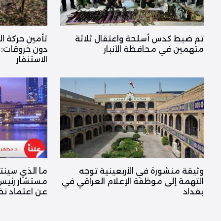
تم ضبط كدس أسلحة واعتقال ثلاثة
تأمين حركة ال
متهمين في محافظة الأنبار
دون خروقات: 
الاستنفار
وثيقة منشورة في الأربعينية توجه
ما الذي سينت
التهمة إلى موظفة الإعلام العراقي في
مستشار رئيس 
بغداد
عن اعتماد نظام “40 