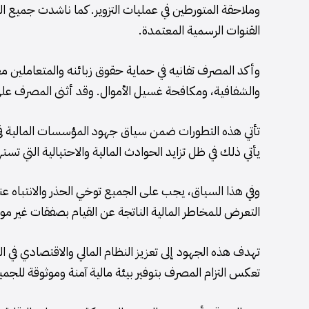
وملاحقة المتورطين في عمليات التزوير. كما ناشدت جميع ا
القنوات الرسمية المعتمدة.
وأكد المصرف تفانيه في حماية حقوق زبائنه والمتعاملين مع
والشفافية، ومكافحة غسيل الأموال. وقد أثنى المصرف على ال
تأتي هذه التطورات ضمن سياق جهود المؤسسات المالية في 
يأتي ذلك في ظل تزايد الحوادث المالية والاحتيالية التي تست
وفي هذا السياق، يجب على الجميع توخي الحذر والانتباه 
التعرض للمخاطر المالية الناتجة عن القيام بصفقات غير مو
تهدف هذه الجهود إلى تعزيز النظام المالي والاقتصادي في ال
تعكس التزام المصرف بتوفير بيئة مالية آمنة وموثوقة للجمي