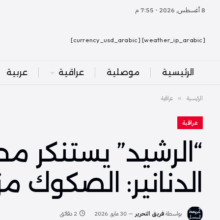
8 أغسطس, 2026 - 7:55 م
[weather_ip_arabic] [currency_usd_arabic]
الرئيسية
موصلية
عراقية
عربية
الرئيسية
عراقية
»
عراقية
“الرشيد” يستنكر م
الدنانير: الصكوك مز
بواسطة
فريق التحرير
30 مايو, 2026
2 دقائق