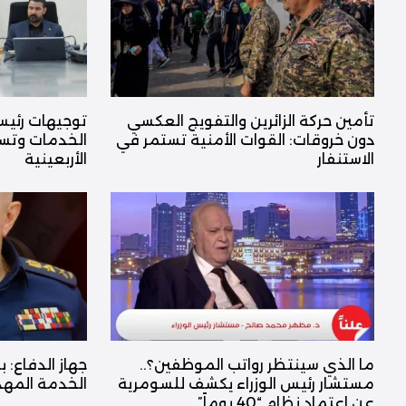
تأمين حركة الزائرين والتفويج العكسي
توجيهات رئيس
دون خروقات: القوات الأمنية تستمر في
الخدمات وتسه
الاستنفار
الأربعينية
ما الذي سينتظر رواتب الموظفين؟..
جهاز الدفاع: ب
مستشار رئيس الوزراء يكشف للسومرية
الخدمة المهد
عن اعتماد نظام “40 يوماً”