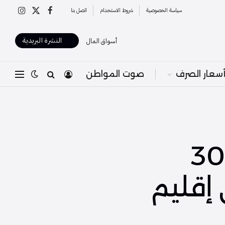
سياسة الخصوصية
شروط الاستخدام
اتصل بنا
X
فيسبوك
الانستغرا
(Twitter)
النشرة البريدية
أسواق المال
سعار الصرف
صوت المواطن
رلمانية في شهر نوفمبر: 309
قعداً في إقليم