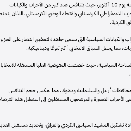
تجري الاستعدادات في العراق لانتخابات برلمانية محلية مهمة يوم 10 أكتوبر، حيث يتنافس عدد كبير من الأحزاب والكيانات
ب الديمقراطي الكردستاني والاتحاد الوطني الكردستاني، اللذان يتمتع
 الكردية.
اب والكيانات السياسية التي تسعى جاهدة لتحقيق انتصار على الحزبي
، مما يجعل السباق الانتخابي أكثر تنوعًا وديناميكية.
في الساحة السياسية، حيث خصصت المفوضية العليا المستقلة للانتخابا
.
من محافظات أربيل والسليمانية ودهوك، مما يعكس حجم التنافس
عى الأحزاب الصغيرة والمرشحون المستقلون إلى استغلال هذه الفرصة
ادة تشكيل المشهد السياسي الكردي والعراقي، وتحديد مستقبل العدي