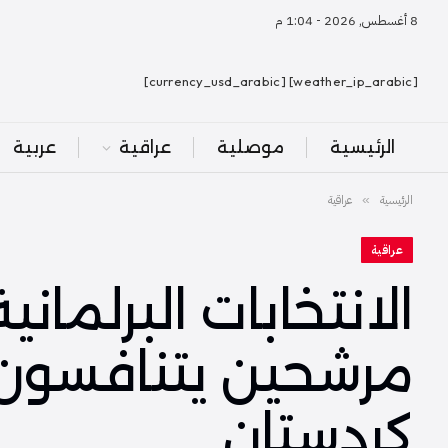
8 أغسطس, 2026 - 1:04 م
[weather_ip_arabic] [currency_usd_arabic]
الرئيسية
موصلية
عراقية
عربية
الرئيسية
عراقية
»
عراقية
كردستان