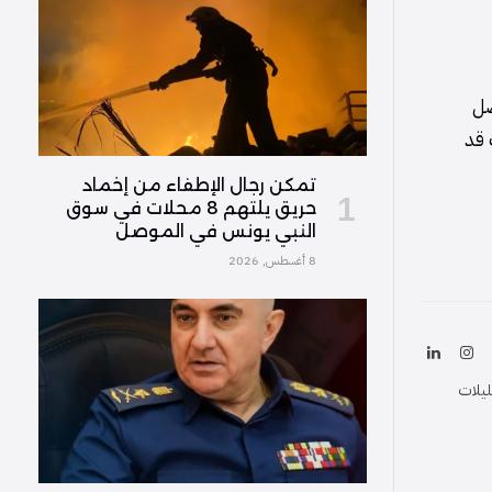
صل
 قد
تمكن رجال الإطفاء من إخماد
حريق يلتهم 8 محلات في سوق
النبي يونس في الموصل
8 أغسطس, 2026
ك
الانستغرام
لينكدإن
(Twitter
ليلات