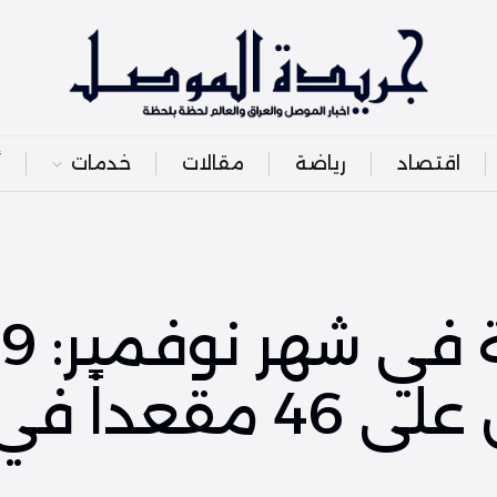
اقتصاد
رياضة
مقالات
خدمات
أ
الانتخابات الب
مرشحين يتنافسون على 46 م