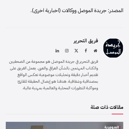
المصدر: جريدة الموصل ووكالات (اخبارية اخرى).
فريق التحرير
موقع
فيسبوك
X
الانستغرام
لينكدإن
الويب
(Twitter)
فريق التحرير في جريدة الموصل هو مجموعة من الصحفيين
والكتاب المهتمين بالشأن العراقي والعربي. يعمل الفريق على
تقديم أخبار دقيقة وتحليلات موضوعية تعكس الواقع
بمصداقية وشفافية. هدفنا هو إيصال الحقيقة للقارئ
ومواكبة التطورات المحلية والعالمية بمهنية عالية.
مقالات ذات صلة