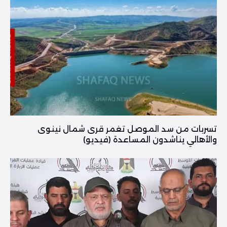
تسربات من سد الموصل تغمر قرى شمال نينوى
والأهالي يناشدون المساعدة (فيديو)