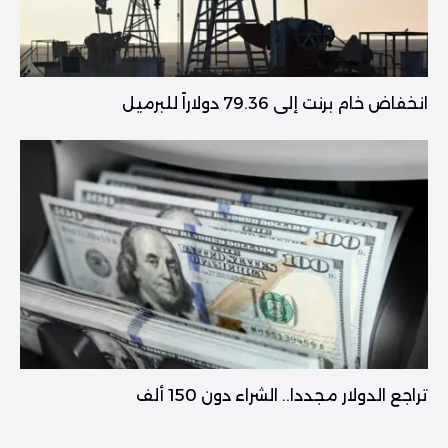
انخفاض خام برنت إلى 79.36 دولاراً للبرميل
تراجع الدولار مجددا.. الشراء دون 150 ألف