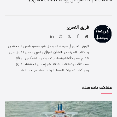
فريق التحرير
موقع
فيسبوك
X
الانستغرام
لينكدإن
الويب
(Twitter)
فريق التحرير في جريدة الموصل هو مجموعة من الصحفيين
والكتاب المهتمين بالشأن العراقي والعربي. يعمل الفريق على
تقديم أخبار دقيقة وتحليلات موضوعية تعكس الواقع
بمصداقية وشفافية. هدفنا هو إيصال الحقيقة للقارئ
ومواكبة التطورات المحلية والعالمية بمهنية عالية.
مقالات ذات صلة